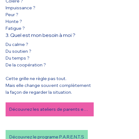
Colère ?
Impuissance ?
Peur ?
Honte ?
Fatigue ?
3. Quel est mon besoin à moi ?
Du calme ?
Du soutien ?
Du temps ?
De la coopération ?
Cette grille ne règle pas tout.
Mais elle change souvent complètement 
la façon de regarder la situation.
Découvrez les ateliers de parents en ligne
Découvrez le programe P.A.R.E.N.T.S