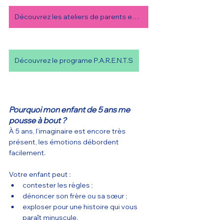
Découvrez les ateliers de parents en ligne
Découvrez le programe P.A.R.E.N.T.S
Pourquoi mon enfant de 5 ans me 
pousse à bout ?
À 5 ans, l'imaginaire est encore très 
présent, les émotions débordent 
facilement.
Votre enfant peut :
contester les règles ;
dénoncer son frère ou sa sœur ;
exploser pour une histoire qui vous 
paraît minuscule.