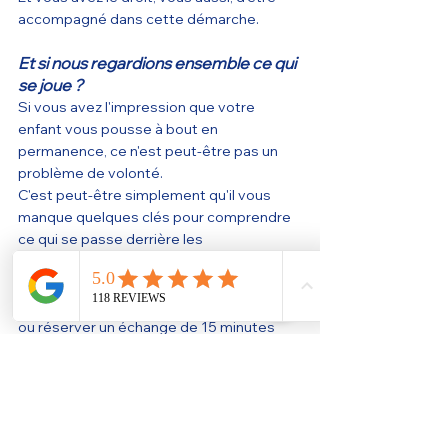
accompagné dans cette démarche.
Et si nous regardions ensemble ce qui 
se joue ?
Si vous avez l'impression que votre 
enfant vous pousse à bout en 
permanence, ce n'est peut-être pas un 
problème de volonté.
C'est peut-être simplement qu'il vous 
manque quelques clés pour comprendre 
ce qui se passe derrière les 
comportements.
Vous pouvez découvrir mon 
accompagnement de coaching parental 
ou réserver un échange de 15 minutes 
pour faire le point sur votre situation.
Parfois, il suffit d'un regard différent pour 
que les choses commencent à bouger