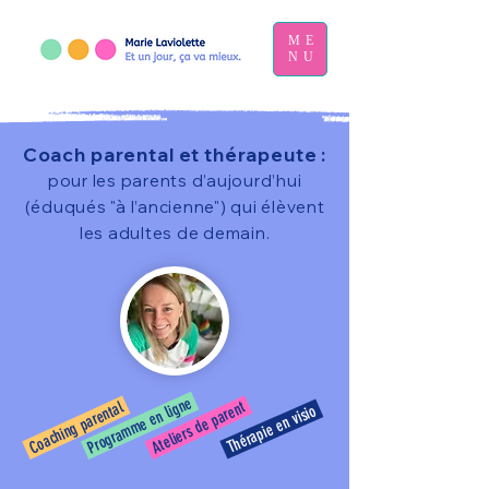
ME
NU
Coach parental et thérapeute :
pour les parents d’aujourd’hui
(éduqués "à l’ancienne") qui élèvent
les adultes de demain.
Programme en ligne
Ateliers de parent
Coaching parental
Thérapie en visio