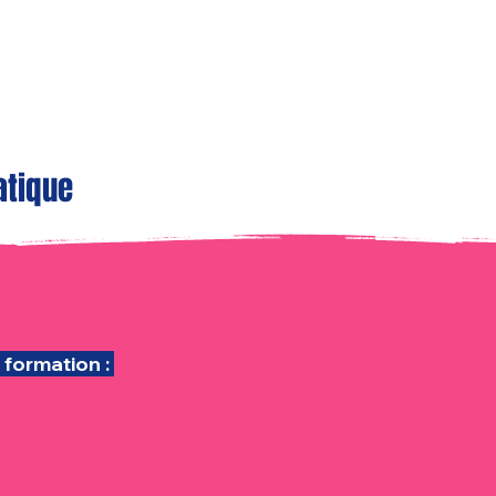
atique
 formation :