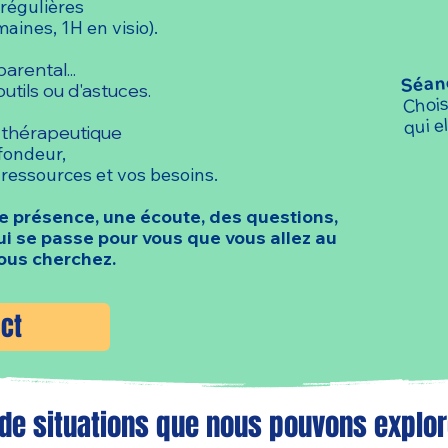
régulières
aines, 1H en visio).
rental...
Séanc
utils ou d'astuces.
Chois
qui el
on thérapeutique
fondeur,
s ressources et vos besoins.
ne présence, une écoute, des questions,
ui se passe pour vous que vous allez au
ous cherchez.
ct
de situations que nous pouvons explo