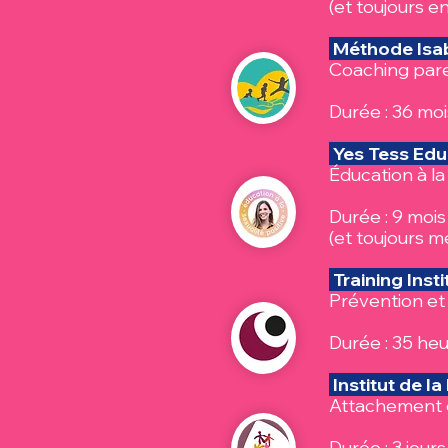
(et toujours e
Méthode Isabe
Coaching pare
Durée : 36 mo
Yes Tess Edu
Éducation à la
Durée : 9 mois
(et toujours 
Training Inst
Prévention et
Durée : 35 he
Institut de la
Attachement e
Durée : 3 jour