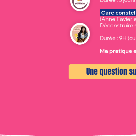
Care constell
(Anne Favier 
Déconstruire 
Durée : 9H (cu
Ma pratique 
Une question su