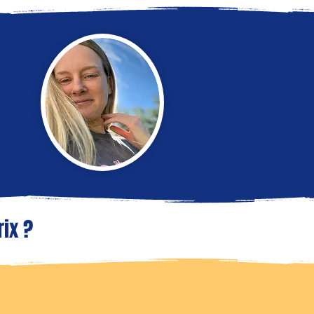
rix ?