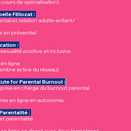
n cours de spécialisation)
lle Filliozat :
ntal et relation adulte-enfant/
is en présentiel
cation :
 sexualité positive et inclusive
 en ligne
membre active du réseau)
itute for Parental Burnout :
 prise en charge du burnout parental
ures en ligne en autonomie
 Parentalité :
t parentalité.
s en ligne en direct avec deux formatrices