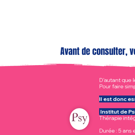
Avant de consulter, v
D'autant que 
Pour faire sim
Il est donc e
Institut de P
Thérapie intég
Durée : 5 ans 