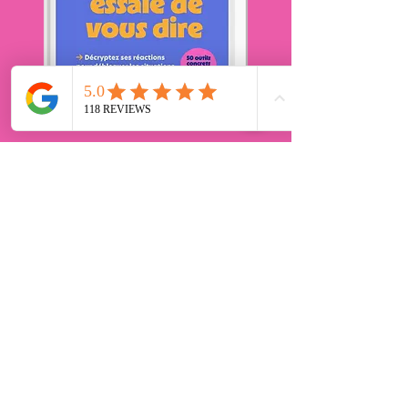
Précommandez mon livre
pour le recevoir juste avant la rentrée !
Toutes les infos
Mes ressources gratuites pour vous :
Guide de coaching parental