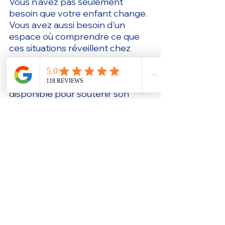
Vous n'avez pas seulement 
besoin que votre enfant change. 
Vous avez aussi besoin d'un 
espace où comprendre ce que 
ces situations réveillent chez 
vous.
Un parent soutenu devient plus 
disponible pour soutenir son 
enfant et cela change souvent 
beaucoup plus de choses que 
toutes les astuces trouvées sur 
Internet.
Découvrez mes accompagnements
FAQ – Mon enfant fait des 