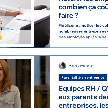
combien ça co
faire ?
Fidéliser et motiver les c
nombreuses entreprises c
des employés après la nai
fréquent. Les changements
le manque de motivation 
professionnel sont des 
surviennent souvent après
départs des employés pa
Marie Laviolette
coûts importants pour les
recrutement, formation, 
Parentalité en entreprise
processus
Equipes RH / Q
aux parents da
entreprises, le