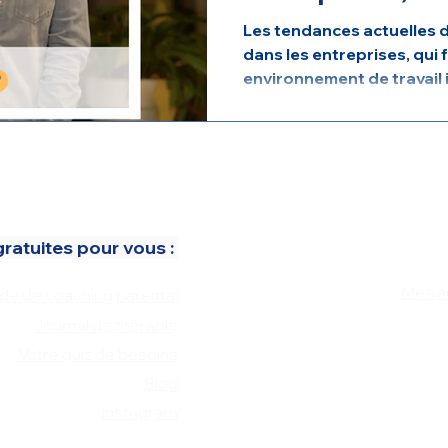
Les tendances actuelles 
dans les entreprises, qui 
environnement de travail i
atuites pour vous : ​
Mes a
de de coaching parental
Journal de thérapie
Votre quiz de besoins
Blog
Instagram