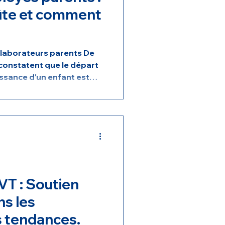
ûte et comment
ollaborateurs parents De
onstatent que le départ
ssance d'un enfant est
 de carrière, les départs,
et l'épuisement
phénomènes courants qui
 une parentalité. Or, les
rents engendrent des
 entreprises :
et remplacement sont des
VT : Soutien
ns les
s tendances.