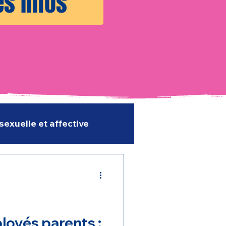
es infos
sexuelle et affective
loyés parents :