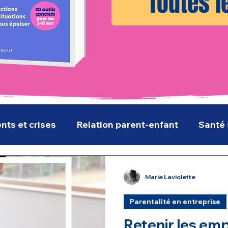
Toutes l
ts et crises
Relation parent-enfant
Santé 
Thérapie et vie adulte
Parentalité en entreprise
Marie Laviolette
Parentalité en entreprise
Retenir les emp