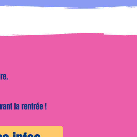
re.
vant la rentrée !