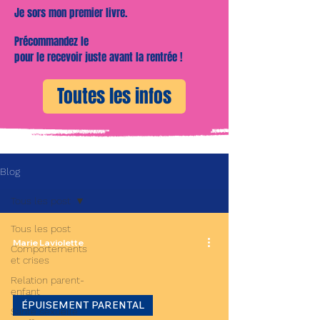
Je sors mon premier livre.
Précommandez le
pour le recevoir juste avant la rentrée !
Toutes les infos
Blog
Tous les post
Tous les post
Marie Laviolette
Comportements
et crises
Relation parent-
enfant
ÉPUISEMENT PARENTAL
Santé sexuelle