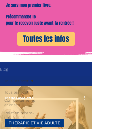
Je sors mon premier livre.
Précommandez le
pour le recevoir juste avant la rentrée !
Toutes les infos
Blog
Tous les post
Tous les post
Marie Laviolette
Comportements
et crises
Relation parent-
enfant
THÉRAPIE ET VIE ADULTE
Santé sexuelle