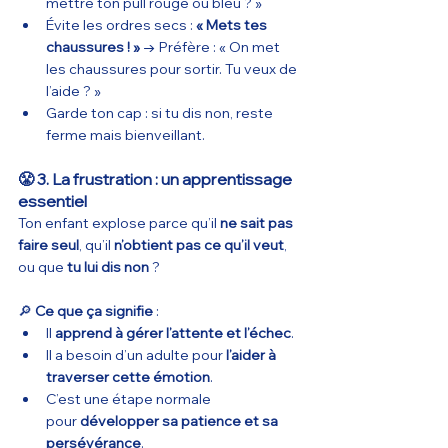
mettre ton pull rouge ou bleu ? »
Évite les ordres secs : 
« Mets tes 
chaussures ! »
 → Préfère : « On met 
les chaussures pour sortir. Tu veux de 
l’aide ? »
Garde ton cap : si tu dis non, reste 
ferme mais bienveillant.
😤 3. La frustration : un apprentissage 
essentiel
Ton enfant explose parce qu’il 
ne sait pas 
faire seul
, qu’il 
n’obtient pas ce qu’il veut
, 
ou que 
tu lui dis non
 ?
🔎 
Ce que ça signifie
 :
Il 
apprend à gérer l’attente et l’échec
.
Il a besoin d’un adulte pour 
l’aider à 
traverser cette émotion
.
C’est une étape normale 
pour 
développer sa patience et sa 
persévérance
.