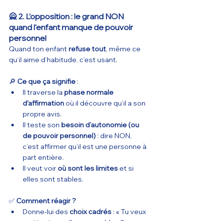
🙅 2. L’opposition : le grand NON 
quand l'enfant manque de pouvoir 
personnel
Quand ton enfant 
refuse tout
, même ce 
qu’il aime d’habitude, c’est usant.
🔎 
Ce que ça signifie
 :
Il traverse la 
phase normale 
d'affirmation
 où il découvre qu’il a son 
propre avis.
Il teste son 
besoin d’autonomie (ou 
de pouvoir personnel)
 : dire NON, 
c’est affirmer qu’il est une personne à 
part entière.
Il veut voir 
où sont les limites
 et si 
elles sont stables.
✅ 
Comment réagir ?
Donne-lui des 
choix cadrés
 : « Tu veux 