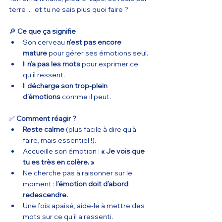
terre… et tu ne sais plus quoi faire ?
🔎 
Ce que ça signifie
 :
Son cerveau 
n’est pas encore 
mature
 pour gérer ses émotions seul.
Il 
n’a pas les mots
 pour exprimer ce 
qu’il ressent.
Il 
décharge son trop-plein 
d’émotions
 comme il peut.
✅ 
Comment réagir ?
Reste calme
 (plus facile à dire qu’à 
faire, mais essentiel !).
Accueille son émotion : 
« Je vois que 
tu es très en colère. »
Ne cherche pas à raisonner sur le 
moment : 
l’émotion doit d’abord 
redescendre.
Une fois apaisé, aide-le à mettre des 
mots sur ce qu’il a ressenti.