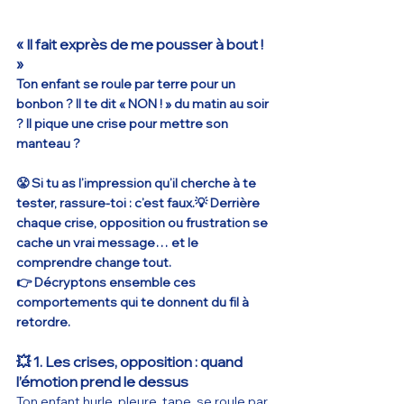
« Il fait exprès de me pousser à bout ! 
»
Ton enfant se roule par terre pour un 
bonbon ? Il te dit « NON ! » du matin au soir 
? Il pique une crise pour mettre son 
manteau ?
😤 Si tu as l’impression qu’il cherche à te 
tester, rassure-toi : c’est faux.💡 Derrière 
chaque crise, opposition ou frustration se 
cache un vrai message… et le 
comprendre change tout.
👉 Décryptons ensemble ces 
comportements qui te donnent du fil à 
retordre.
💥 1. Les crises, opposition : quand 
l’émotion prend le dessus
Ton enfant hurle, pleure, tape, se roule par 