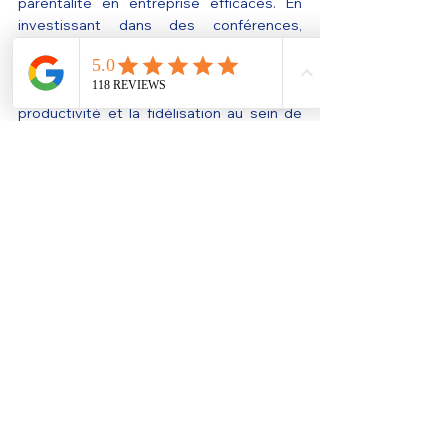
parentalité en entreprise efficaces. En 
investissant dans des conférences, 
ateliers et séances de coaching parental, 
vous améliorez non seulement le bien-
être de vos employés, mais aussi la 
productivité et la fidélisation au sein de 
votre entreprise.
En intégrant ces stratégies et en offrant 
un soutien concret à vos employés 
parents, vous pouvez transformer votre 
entreprise en un lieu de travail inclusif et 
productif. N'hésitez pas à solliciter mon 
expertise pour des solutions sur mesure 
adaptées à vos besoins.
Pour plus d’informations et pour planifier 
une intervention, visitez 
Marie Laviolette
burn out parental
apprentis parents
équilibre vie pro vie perso
entreprise
actifs-parents
jeunes parents
inclusivité
lgbtqia+