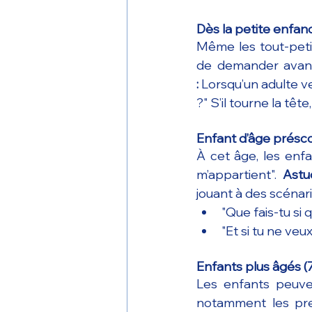
Dès la petite enfan
Même les tout-pet
de demander avant
:
 Lorsqu’un adulte v
?" S’il tourne la têt
Enfant d’âge préscol
À cet âge, les en
m’appartient". 
Astu
jouant à des scénari
"Que fais-tu si 
"Et si tu ne ve
Enfants plus âgés (7
Les enfants peuve
notamment les pres