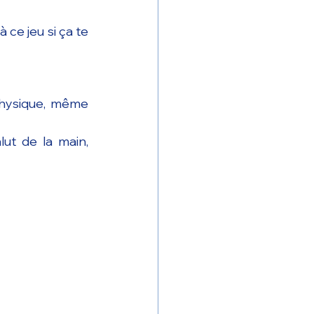
 ce jeu si ça te 
physique, même 
lut de la main, 