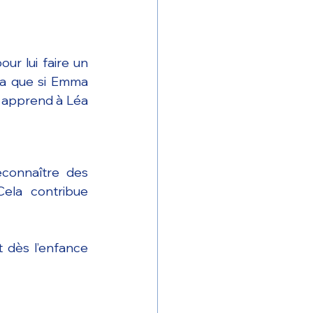
ur lui faire un 
éa que si Emma 
n apprend à Léa 
onnaître des 
ela contribue 
 dès l’enfance 