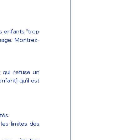
 enfants "trop 
ssage. Montrez-
qui refuse un 
ant] qu’il est 
tés.
es limites des 