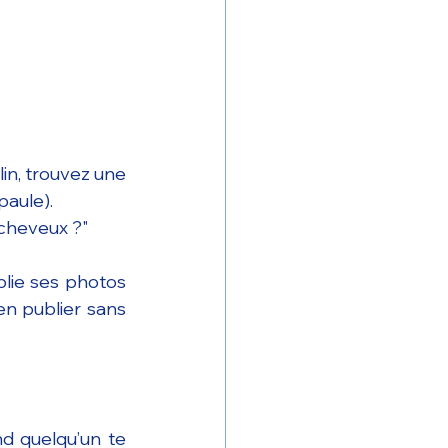
in, trouvez une 
paule).
s cheveux ?"
blie ses photos 
n publier sans 
 quelqu’un te 