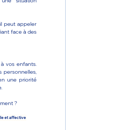
ne situation 
il peut appeler 
iant face à des 
 vos enfants. 
 personnelles, 
n une priorité 
.
ement ? 
le et affective