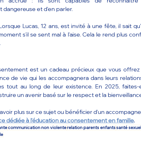
n accrue : Ils sont capables de reconnaître u
 dangereuse et d’en parler.
Lorsque Lucas, 12 ans, est invité à une fête, il sait qu’
oment s’il se sent mal à l’aise. Cela le rend plus conf
.
sentement est un cadeau précieux que vous offrez à
ce de vie qui les accompagnera dans leurs relations
les tout au long de leur existence. En 2025, faites-e
ruire un avenir basé sur le respect et la bienveillance
avoir plus sur ce sujet ou bénéficier d’un accompagn
e dédiée à l’éducation au consentement en famille
.
ante
communication non violente
relation parents enfants
santé sexuel
le