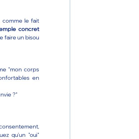
comme le fait 
emple concret 
 faire un bisou 
me "mon corps 
onfortables en 
envie ?"
consentement, 
uez qu’un "oui" 